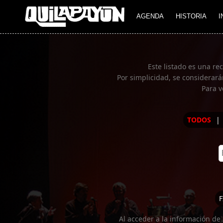
Imagen 01
AGENDA
HISTORIA
I
Este listado es una re
Por simplicidad, se considerará
Para v
TODOS
|
F
Al acceder a la información de