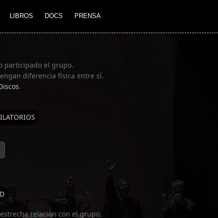
LIBROS
DOCS
PRENSA
o participado el grupo.
ngan diferencia física entre sí.
Discos
.
ILATORIOS
D
estrecha relación con el grupo.