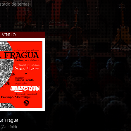
listado de temas.
VINILO
La Fragua
(Gatefold)