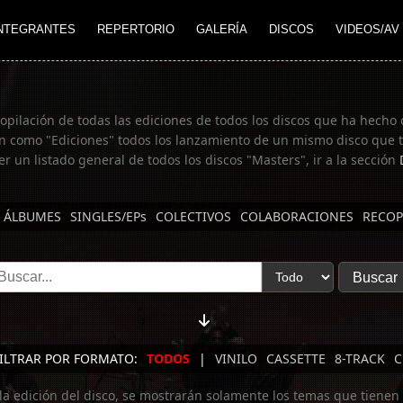
NTEGRANTES
REPERTORIO
GALERÍA
DISCOS
VIDEOS/AV
copilación de todas las ediciones de todos los discos que ha hecho 
n como "Ediciones" todos los lanzamiento de un mismo disco que te
er un listado general de todos los discos "Masters", ir a la sección
ÁLBUMES
SINGLES/EPs
COLECTIVOS
COLABORACIONES
RECOP
ILTRAR POR FORMATO:
TODOS
|
VINILO
CASSETTE
8-TRACK
C
 la edición del disco, se mostrarán solamente los temas que tienen 