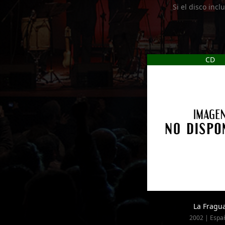
Si el disco incl
CD
La Fragu
2002 | Espa