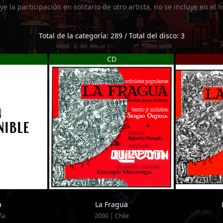
uye la participación en solitario de otro artista, no se incluye en el 
Total de la categoría: 289 / Total del disco: 3
CD
a
La Fragua
ña
2000 | Chile