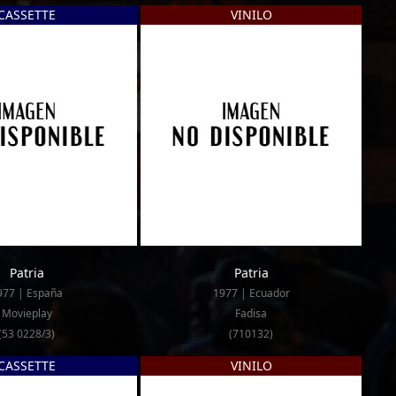
CASSETTE
VINILO
Patria
Patria
977 | España
1977 | Ecuador
Movieplay
Fadisa
(53 0228/3)
(710132)
CASSETTE
VINILO