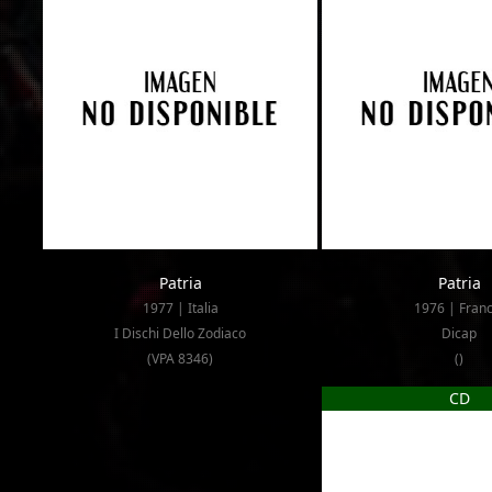
Patria
Patria
1977 | Italia
1976 | Franc
I Dischi Dello Zodiaco
Dicap
(VPA 8346)
()
CD