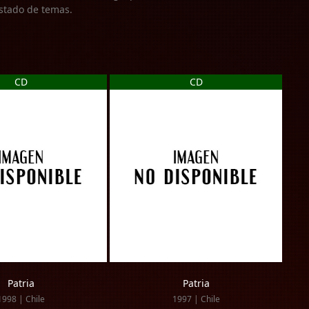
listado de temas.
CD
CD
Patria
Patria
1998 | Chile
1997 | Chile