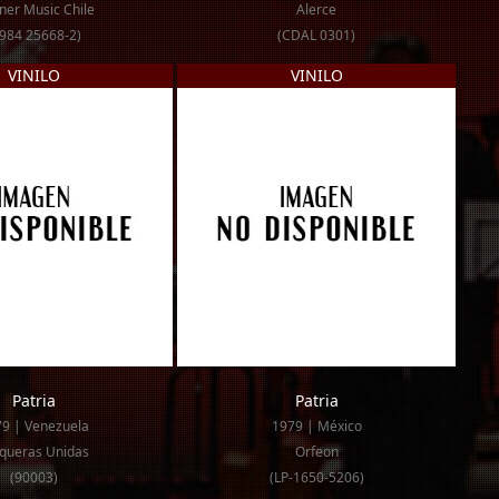
er Music Chile
Alerce
984 25668-2)
(CDAL 0301)
VINILO
VINILO
Patria
Patria
9 | Venezuela
1979 | México
queras Unidas
Orfeon
(90003)
(LP-1650-5206)