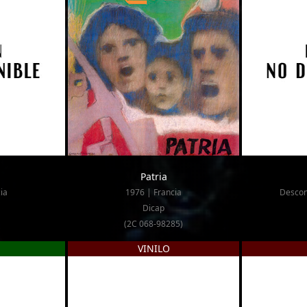
Patria
ia
1976 | Francia
Descon
Dicap
(2C 068-98285)
VINILO