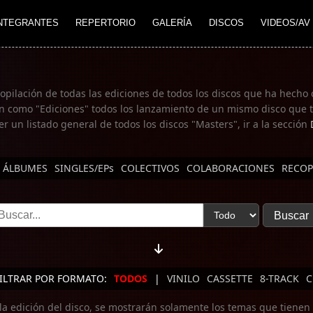
NTEGRANTES
REPERTORIO
GALERÍA
DISCOS
VIDEOS/AV
copilación de todas las ediciones de todos los discos que ha hecho 
n como "Ediciones" todos los lanzamiento de un mismo disco que te
er un listado general de todos los discos "Masters", ir a la sección
ÁLBUMES
SINGLES/EPs
COLECTIVOS
COLABORACIONES
RECOP
ILTRAR POR FORMATO:
TODOS
|
VINILO
CASSETTE
8-TRACK
C
 la edición del disco, se mostrarán solamente los temas que tienen 