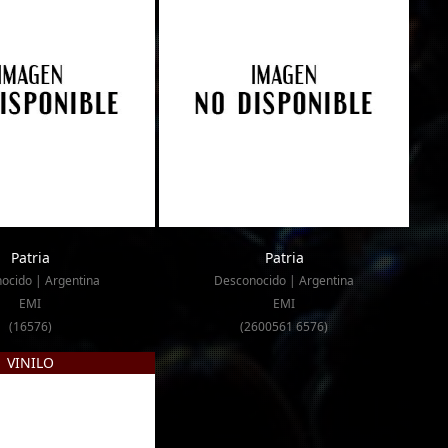
Patria
Patria
ocido | Argentina
Desconocido | Argentina
EMI
EMI
(16576)
(2600561 6576)
VINILO