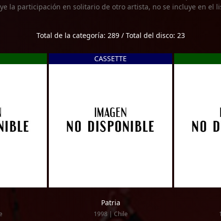
uye la participación en solitario de otro artista, no se incluye en el 
Total de la categoría: 289 / Total del disco: 23
CASSETTE
Patria
e
1998 | Chile