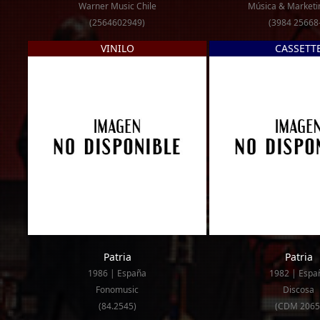
Warner Music Chile
Música & Marketin
(2564602949)
(3984 25668
VINILO
CASSETT
Patria
Patria
1986 | España
1982 | Espa
Fonomusic
Discosa
(84.2545)
(CDM 2065