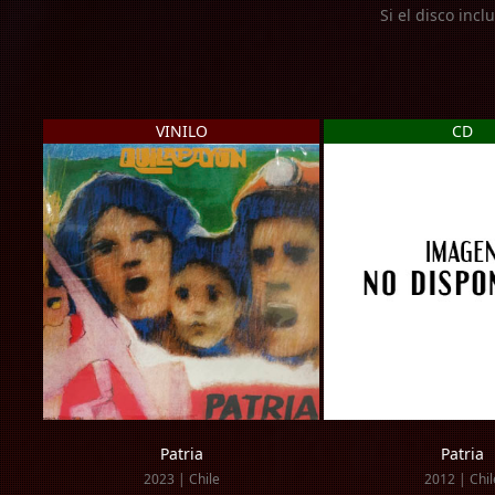
Si el disco incl
VINILO
CD
Patria
Patria
2023 | Chile
2012 | Chil