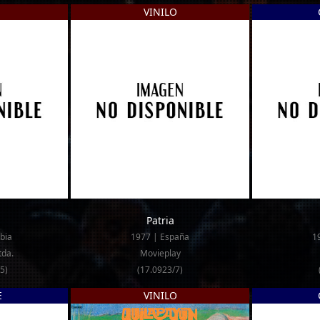
VINILO
Patria
bia
1977 | España
1
tda.
Movieplay
5)
(17.0923/7)
E
VINILO