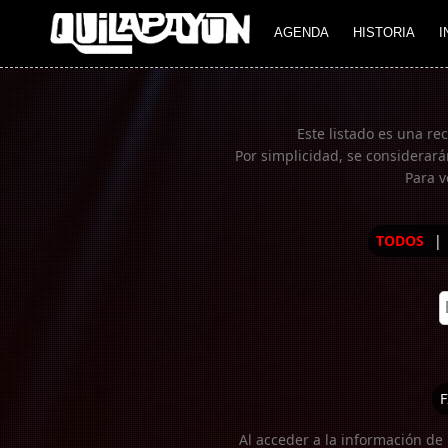
Imagen 01
AGENDA
HISTORIA
I
Este listado es una re
Por simplicidad, se considerará
Para v
TODOS
|
F
Al acceder a la información de