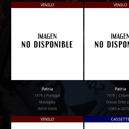
VINILO
VINILO
Patria
Patria
1979 | Portugal
1979 | Colom
Movieplay
Discos Orbe L
(MOV-6069)
(OBS-e-2515
VINILO
CASSETT