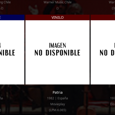
g Chile
Warner Music Chile
Warn
-2)
()
(3
E
VINILO
Patria
ña
1982 | España
197
Movieplay
Dis
)
(LPM-6.065)