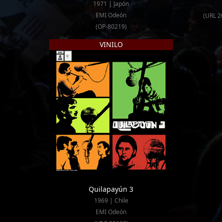
1971 | Japón
EMI Odeón
(URL 2
(OP-80219)
VINILO
Quilapayún 3
1969 | Chile
EMI Odeón