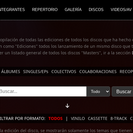
NTEGRANTES
REPERTORIO
GALERÍA
DISCOS
VIDEOS/AV
copilación de todas las ediciones de todos los discos que ha hecho 
n como "Ediciones" todos los lanzamiento de un mismo disco que te
er un listado general de todos los discos "Masters", ir a la sección
ÁLBUMES
SINGLES/EPs
COLECTIVOS
COLABORACIONES
RECOP
ILTRAR POR FORMATO:
TODOS
|
VINILO
CASSETTE
8-TRACK
C
 la edición del disco, se mostrarán solamente los temas que tienen 