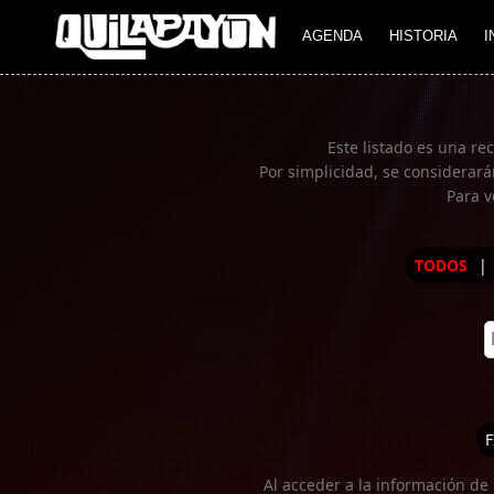
Imagen 01
AGENDA
HISTORIA
I
Este listado es una re
Por simplicidad, se considerará
Para v
TODOS
|
F
Al acceder a la información de