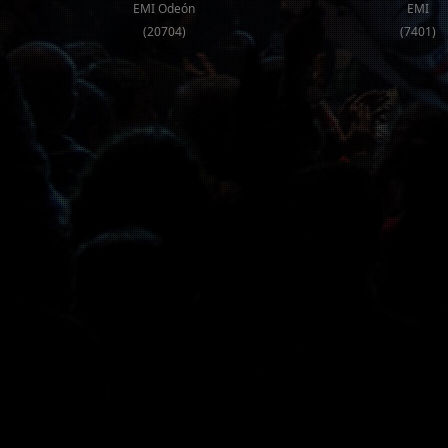
EMI Odeón
EMI
(20704)
(7401)