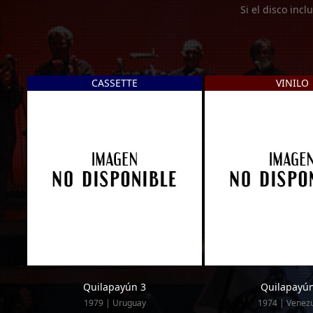
Si el disco incl
CASSETTE
VINILO
Quilapayún 3
Quilapayún
1979 | Uruguay
1974 | Venez