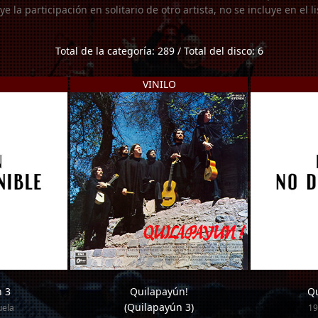
uye la participación en solitario de otro artista, no se incluye en el 
Total de la categoría: 289 / Total del disco: 6
VINILO
 3
Quilapayún!
Qu
(Quilapayún 3)
uela
19