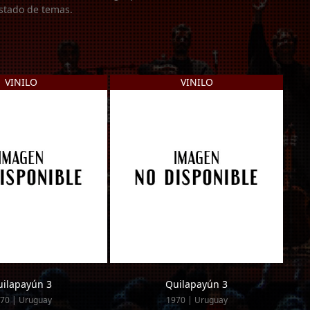
listado de temas.
VINILO
VINILO
ilapayún 3
Quilapayún 3
70 | Uruguay
1970 | Uruguay