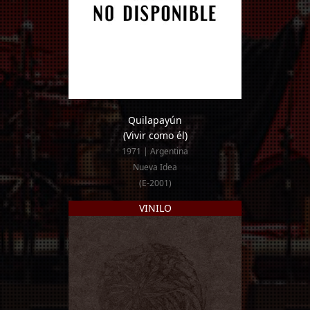
Quilapayún
(Vivir como él)
1971 | Argentina
Nueva Idea
(E-2001)
VINILO