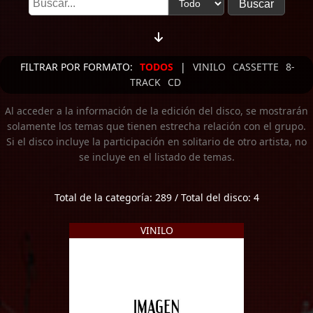
FILTRAR POR FORMATO:
TODOS
|
VINILO
CASSETTE
8-
TRACK
CD
Al acceder a la información de la edición del disco, se mostrarán
solamente los temas que tienen estrecha relación con el grupo.
Si el disco incluye la participación en solitario de otro artista, no
se incluye en el listado de temas.
Total de la categoría: 289 / Total del disco: 4
VINILO