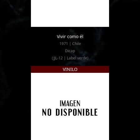
Vivir como él
1971 | Chile
Dicap
(JJL-12 | Label verde)
VINILO