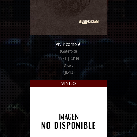
Vivir como él
(Gatefold)
1971 | Chile
Dicap
(JJL-12)
VINILO