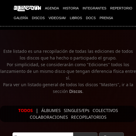
Imagen 01
AGENDA
HISTORIA
INTEGRANTES
REPERTORIO
GALERÍA
DISCOS
VIDEOS/AV
LIBROS
DOCS
PRENSA
Este listado es una recopilación de todas las ediciones de todos
los discos que ha hecho o participado el grupo.
Por simplicidad, se considerarán como "Ediciones" todos los
lanzamiento de un mismo disco que tengan diferencia física entre
sí.
Para ver un listado general de todos los discos "Masters", ir a la
sección
Discos
.
TODOS
|
ÁLBUMES
SINGLES/EPs
COLECTIVOS
COLABORACIONES
RECOPILATORIOS