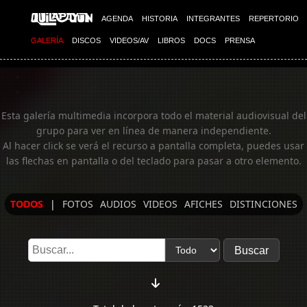
Imagen 06
AGENDA
HISTORIA
INTEGRANTES
REPERTORIO
GALERÍA
DISCOS
VIDEOS/AV
LIBROS
DOCS
PRENSA
Esta galería multimedia incorpora todo el material audiovisual del
grupo para ver en línea de manera independiente.
Al hacer click se verá el recurso a pantalla completa, puedes usar
las flechas en pantalla o del teclado para pasar a otro elemento.
TODOS
|
FOTOS
AUDIOS
VIDEOS
AFICHES
DISTINCIONES