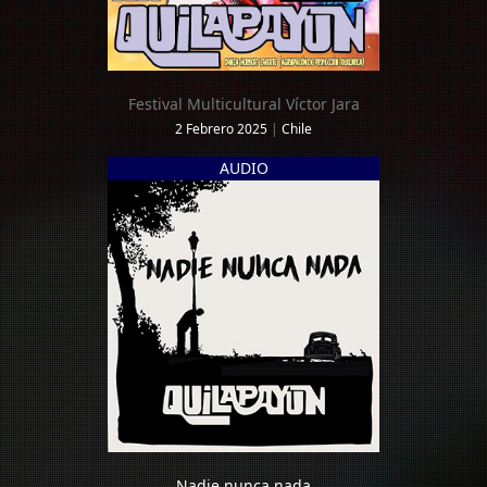
Festival Multicultural Víctor Jara
2 Febrero 2025
|
Chile
AUDIO
Nadie nunca nada