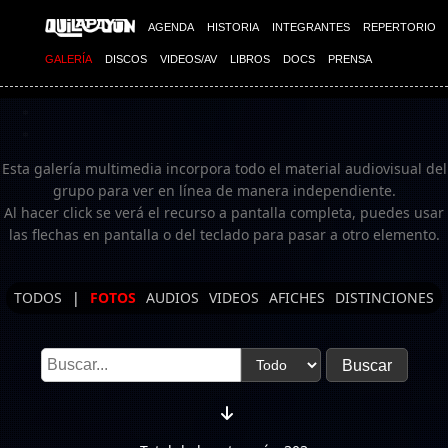
Imagen 03
AGENDA
HISTORIA
INTEGRANTES
REPERTORIO
GALERÍA
DISCOS
VIDEOS/AV
LIBROS
DOCS
PRENSA
Esta galería multimedia incorpora todo el material audiovisual del
grupo para ver en línea de manera independiente.
Al hacer click se verá el recurso a pantalla completa, puedes usar
las flechas en pantalla o del teclado para pasar a otro elemento.
TODOS
|
FOTOS
AUDIOS
VIDEOS
AFICHES
DISTINCIONES