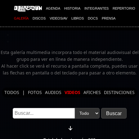
Imagen 03
AGENDA
HISTORIA
INTEGRANTES
REPERTORIO
GALERÍA
DISCOS
VIDEOS/AV
LIBROS
DOCS
PRENSA
Esta galería multimedia incorpora todo el material audiovisual del
grupo para ver en línea de manera independiente.
Al hacer click se verá el recurso a pantalla completa, puedes usar
las flechas en pantalla o del teclado para pasar a otro elemento.
TODOS
|
FOTOS
AUDIOS
VIDEOS
AFICHES
DISTINCIONES