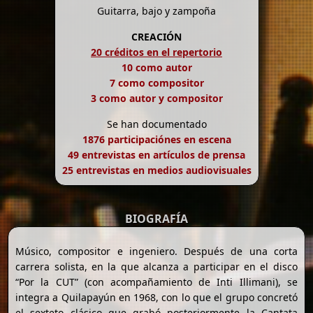
Guitarra, bajo y zampoña
CREACIÓN
20 créditos en el repertorio
10 como autor
7 como compositor
3 como autor y compositor
Se han documentado
1876 participaciónes en escena
49 entrevistas en artículos de prensa
25 entrevistas en medios audiovisuales
BIOGRAFÍA
Músico, compositor e ingeniero. Después de una corta
carrera solista, en la que alcanza a participar en el disco
“Por la CUT” (con acompañamiento de Inti Illimani), se
integra a Quilapayún en 1968, con lo que el grupo concretó
el sexteto clásico que grabó posteriormente la Cantata