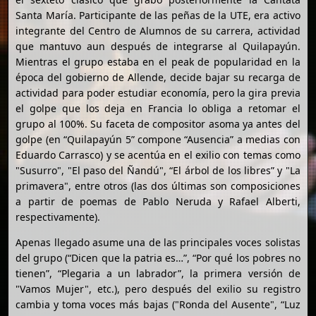
Santa María. Participante de las peñas de la UTE, era activo
integrante del Centro de Alumnos de su carrera, actividad
que mantuvo aun después de integrarse al Quilapayún.
Mientras el grupo estaba en el peak de popularidad en la
época del gobierno de Allende, decide bajar su recarga de
actividad para poder estudiar economía, pero la gira previa
el golpe que los deja en Francia lo obliga a retomar el
grupo al 100%. Su faceta de compositor asoma ya antes del
golpe (en “Quilapayún 5” compone “Ausencia” a medias con
Eduardo Carrasco) y se acentúa en el exilio con temas como
"Susurro", "El paso del Ñandú", “El árbol de los libres” y "La
primavera", entre otros (las dos últimas son composiciones
a partir de poemas de Pablo Neruda y Rafael Alberti,
respectivamente).
Apenas llegado asume una de las principales voces solistas
del grupo (“Dicen que la patria es…”, “Por qué los pobres no
tienen”, “Plegaria a un labrador”, la primera versión de
"Vamos Mujer", etc.), pero después del exilio su registro
cambia y toma voces más bajas ("Ronda del Ausente", “Luz