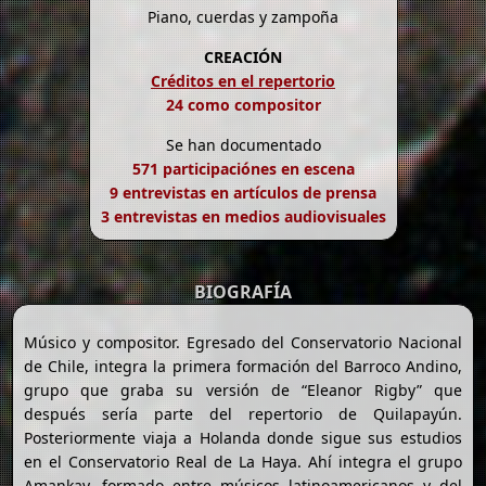
Piano, cuerdas y zampoña
CREACIÓN
Créditos en el repertorio
24 como compositor
Se han documentado
571 participaciónes en escena
9 entrevistas en artículos de prensa
3 entrevistas en medios audiovisuales
BIOGRAFÍA
Músico y compositor. Egresado del Conservatorio Nacional
de Chile, integra la primera formación del Barroco Andino,
grupo que graba su versión de “Eleanor Rigby” que
después sería parte del repertorio de Quilapayún.
Posteriormente viaja a Holanda donde sigue sus estudios
en el Conservatorio Real de La Haya. Ahí integra el grupo
Amankay, formado entre músicos latinoamericanos y del