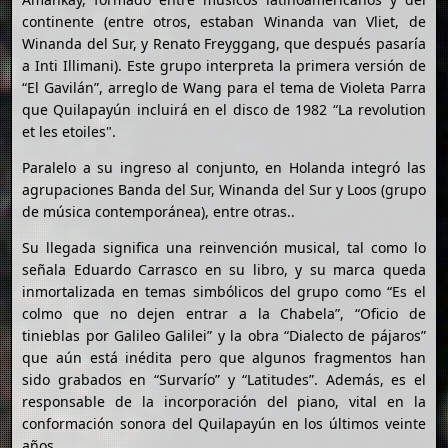
continente (entre otros, estaban Winanda van Vliet, de
Winanda del Sur, y Renato Freyggang, que después pasaría
a Inti Illimani). Este grupo interpreta la primera versión de
“El Gavilán”, arreglo de Wang para el tema de Violeta Parra
que Quilapayún incluirá en el disco de 1982 “La revolution
et les etoiles".
Paralelo a su ingreso al conjunto, en Holanda integró las
agrupaciones Banda del Sur, Winanda del Sur y Loos (grupo
de música contemporánea), entre otras..
Su llegada significa una reinvención musical, tal como lo
señala Eduardo Carrasco en su libro, y su marca queda
inmortalizada en temas simbólicos del grupo como “Es el
colmo que no dejen entrar a la Chabela”, “Oficio de
tinieblas por Galileo Galilei” y la obra “Dialecto de pájaros”
que aún está inédita pero que algunos fragmentos han
sido grabados en “Survarío” y “Latitudes”. Además, es el
responsable de la incorporación del piano, vital en la
conformación sonora del Quilapayún en los últimos veinte
años.