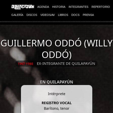
AGENDA
HISTORIA
INTEGRANTES
REPERTORIO
GALERÍA
DISCOS
VIDEOS/AV
LIBROS
DOCS
PRENSA
GUILLERMO ODDÓ (WILLY
ODDÓ)
EX-INTEGRANTE DE QUILAPAYÚN
1967-1988
EN QUILAPAYÚN
Intérprete
REGISTRO VOCAL
Barítono, tenor