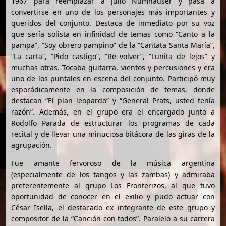
1967 para reemplazar a Julio Numhauser y pasa a
convertirse en uno de los personajes más importantes y
queridos del conjunto. Destaca de inmediato por su voz
que sería solista en infinidad de temas como “Canto a la
pampa”, “Soy obrero pampino” de la “Cantata Santa María”,
“La carta”, “Pido castigo”, “Re–volver”, “Lunita de lejos” y
muchas otras. Tocaba guitarra, vientos y percusiones y era
uno de los puntales en escena del conjunto. Participó muy
esporádicamente en la composición de temas, donde
destacan “El plan leopardo” y “General Prats, usted tenía
razón”. Además, en el grupo era el encargado junto a
Rodolfo Parada de estructurar los programas de cada
recital y de llevar una minuciosa bitácora de las giras de la
agrupación.
Fue amante fervoroso de la música argentina
(especialmente de los tangos y las zambas) y admiraba
preferentemente al grupo Los Fronterizos, al que tuvo
oportunidad de conocer en el exilio y pudo actuar con
César Isella, el destacado ex integrante de este grupo y
compositor de la “Canción con todos”. Paralelo a su carrera