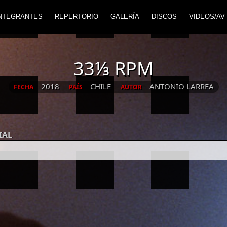
NTEGRANTES
REPERTORIO
GALERÍA
DISCOS
VIDEOS/AV
33⅓ RPM
2018
CHILE
ANTONIO LARREA
FECHA
PAÍS
AUTOR
IAL