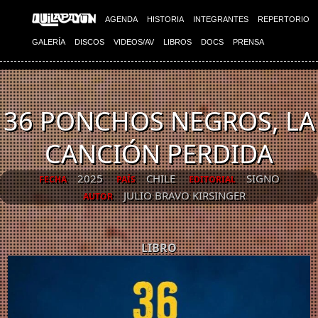
AGENDA
HISTORIA
INTEGRANTES
REPERTORIO
GALERÍA
DISCOS
VIDEOS/AV
LIBROS
DOCS
PRENSA
36 PONCHOS NEGROS, LA
CANCIÓN PERDIDA
2025
CHILE
SIGNO
FECHA
PAÍS
EDITORIAL
JULIO BRAVO KIRSINGER
AUTOR
LIBRO