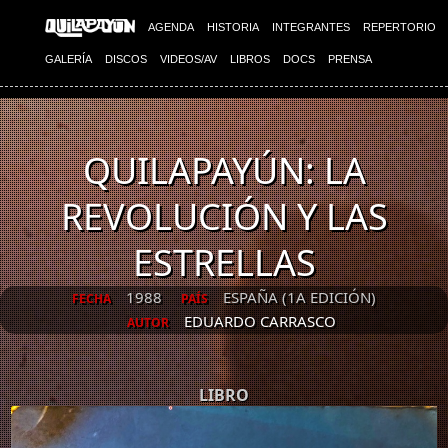
AGENDA
HISTORIA
INTEGRANTES
REPERTORIO
GALERÍA
DISCOS
VIDEOS/AV
LIBROS
DOCS
PRENSA
QUILAPAYÚN: LA
REVOLUCIÓN Y LAS
ESTRELLAS
1988
ESPAÑA (1A EDICIÓN)
FECHA
PAÍS
EDUARDO CARRASCO
AUTOR
LIBRO