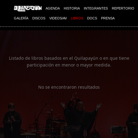
Imagen 01
AGENDA
HISTORIA
INTEGRANTES
REPERTORIO
GALERÍA
DISCOS
VIDEOS/AV
LIBROS
DOCS
PRENSA
Listado de libros basados en el Quilapayún o en que tiene
participación en menor o mayor medida.
No se encontraron resultados