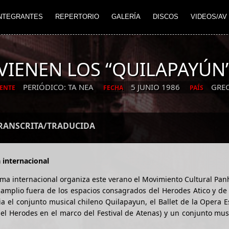
NTEGRANTES
REPERTORIO
GALERÍA
DISCOS
VIDEOS/AV
VIENEN LOS “QUILAPAYÚN
PERIÓDICO: TA NEA
5 JUNIO 1986
GREC
ENTE
FECHA
PAÍS
TRANSCRITA/TRADUCIDA
 internacional
fama internacional organiza este verano el Movimiento Cultural Pan
 amplio fuera de los espacios consagrados del Herodes Atico y de
a el conjunto musical chileno Quilapayun, el Ballet de la Opera E
n el Herodes en el marco del Festival de Atenas) y un conjunto mus