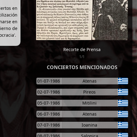
iertos en
ilización
rnarse en
bierno de
cracia'.
Recorte de Prensa
1/1
CONCIERTOS MENCIONADOS
01-07-1986
Atenas
02-07-1986
Pireos
05-07-1986
Mitilini
06-07-1986
Atenas
07-07-1986
Ioanina
08-07-1986
Salonica