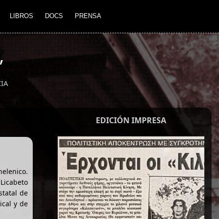
LIBROS
DOCS
PRENSA
”
IA
EDICIÓN IMPRESA
helenico.
 Licabeto
statal de
ical y de