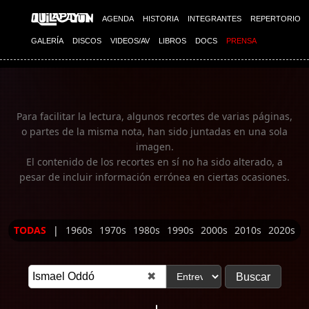
Imagen 01
AGENDA
HISTORIA
INTEGRANTES
REPERTORIO
GALERÍA
DISCOS
VIDEOS/AV
LIBROS
DOCS
PRENSA
Para facilitar la lectura, algunos recortes de varias páginas,
o partes de la misma nota, han sido juntadas en una sola
imagen.
El contenido de los recortes en sí no ha sido alterado, a
pesar de incluir información errónea en ciertas ocasiones.
TODAS
|
1960s
1970s
1980s
1990s
2000s
2010s
2020s
✖