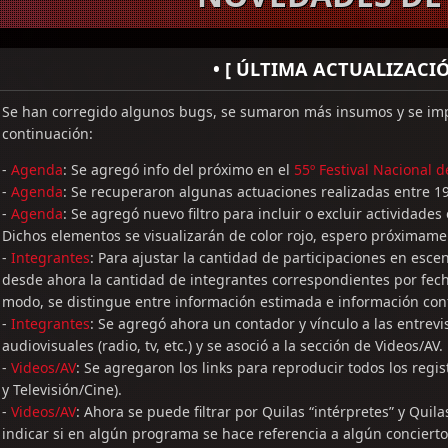
• [ ÚLTIMA ACTUALIZACIÓN
Se han corregido algunos bugs, se sumaron más insumos y se imp
continuación:
-
Agenda
: Se agregó info del próximo en el
55º Festival Nacional 
-
Agenda
: Se recuperaron algunas actuaciones realizadas entre 1
-
Agenda
: Se agregó nuevo filtro para incluir o excluir actividades
Dichos elementos se visualizarán de color rojo, espero próximame
-
Integrantes
: Para ajustar la cantidad de participaciones en esc
desde ahora la cantidad de integrantes correspondientes por fech
modo, se distingue entre información estimada e información con
-
Integrantes
: Se agregó ahora un contador y vínculo a las entrev
audiovisuales (radio, tv, etc.) y se asoció a la sección de Videos/AV.
-
Videos/AV
: Se agregaron los links para reproducir todos los regi
y Televisión/Cine).
-
Videos/AV
: Ahora se puede filtrar por Quilas “intérpretes” y Qui
indicar si en algún programa se hace referencia a algún concierto,