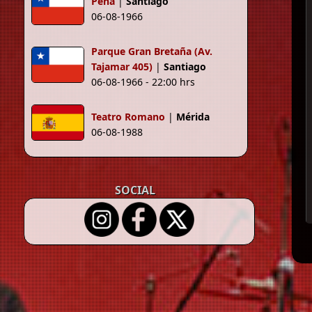
Peña
|
Santiago
06-08-1966
Parque Gran Bretaña (Av.
Tajamar 405)
|
Santiago
06-08-1966 - 22:00 hrs
Teatro Romano
|
Mérida
06-08-1988
SOCIAL