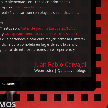
 lo implementado en Prensa anteriormente).
 grupo en
Televisión Nacional
.
e realizó una canción con playback, se indica en la
0s.
”, estos son:
Antes de partir a Europa 26/10/70
,
1
y
Quilapayún conquista Buenos Aires 06/08/71
.
a que pertenece a otra obra mayor (como la Cantata),
a dicha obra completa en lugar de solo la canción
gmento” de interpretaciones en el repertorio y
Juan Pablo Carvajal
Webmaster | Quilapayunólogo
lizaciones
AMOS