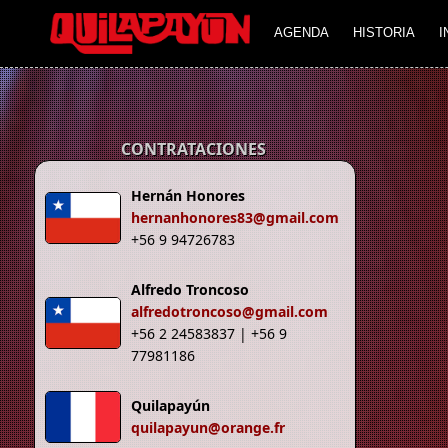
Imagen 01
Imagen 02
AGENDA
HISTORIA
I
CONTRATACIONES
Hernán Honores
hernanhonores83@gmail.com
+56 9 94726783
Alfredo Troncoso
alfredotroncoso@gmail.com
+56 2 24583837 | +56 9
77981186
Quilapayún
quilapayun@orange.fr