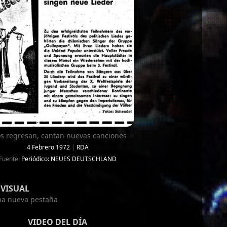
os regresan, cantan nuevas canciones
4 Febrero 1972
|
RDA
Fuente:
Periódico: NEUES DEUTSCHLAND
VISUAL
una nueva pestaña
VIDEO DEL DÍA