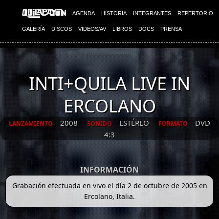
AGENDA
HISTORIA
INTEGRANTES
REPERTORIO
GALERÍA
DISCOS
VIDEOS/AV
LIBROS
DOCS
PRENSA
INTI+QUILA LIVE IN
ERCOLANO
2008
ESTÉREO
DVD
LANZAMIENTO
SONIDO
FORMATO
4:3
INFORMACIÓN
Grabación efectuada en vivo el día 2 de octubre de 2005 en
Ercolano, Italia.