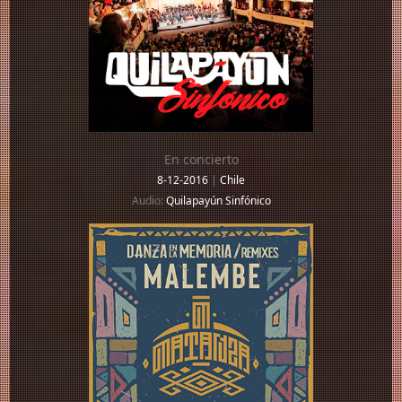
En concierto
8-12-2016
|
Chile
Audio:
Quilapayún Sinfónico