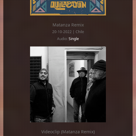
Matanza Remix
20-10-2022 | Chile
Audio:
Single
Videoclip (Matanza Remix)