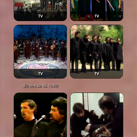
TV
TV
TV
TV
(En vivo 28-02-1980)