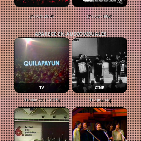
(En vivo 2015)
(En vivo 1986)
APARECE EN AUDIOVISUALES
TV
CINE
(En vivo 12-12-1975)
[Fragmento]