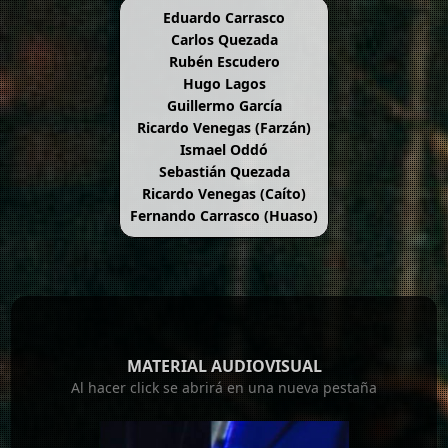
Eduardo Carrasco
Carlos Quezada
Rubén Escudero
Hugo Lagos
Guillermo García
Ricardo Venegas (Farzán)
Ismael Oddó
Sebastián Quezada
Ricardo Venegas (Caíto)
Fernando Carrasco (Huaso)
MATERIAL AUDIOVISUAL
Al hacer click se abrirá en una nueva pestaña