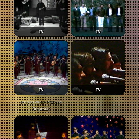
TV
TV
TV
TV
(En vivo 28-02-1980 con
Orquesta)