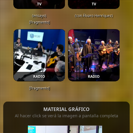
TV
TV
(ensayo)
(con Álvaro Henríquez)
[Fragmento]
RADIO
RADIO
[Fragmento]
MATERIAL GRÁFICO
Al hacer click se verá la imagen a pantalla completa