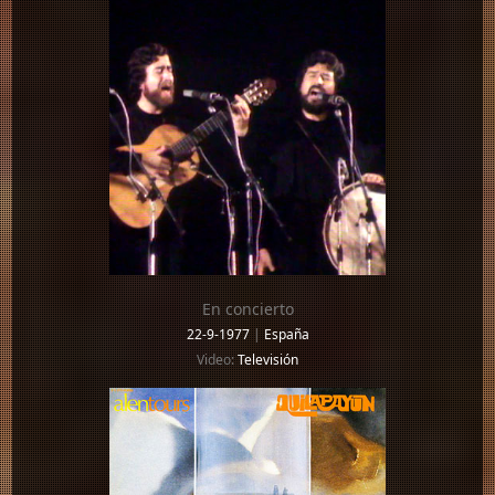
En concierto
22-9-1977
|
España
Video:
Televisión