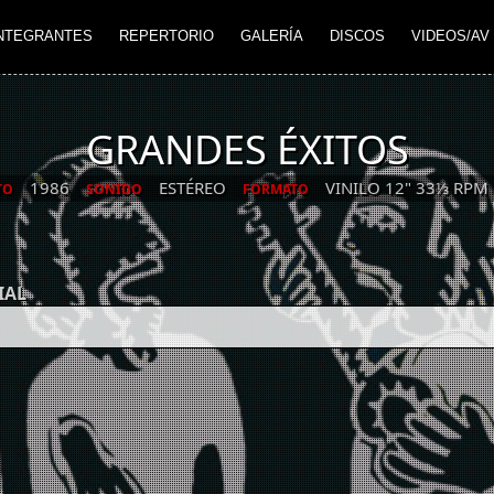
NTEGRANTES
REPERTORIO
GALERÍA
DISCOS
VIDEOS/AV
GRANDES ÉXITOS
1986
ESTÉREO
VINILO 12" 33⅓ RPM 
TO
SONIDO
FORMATO
IAL