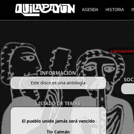
AGENDA
HISTORIA
I
LANZAMIEN
INFORMACIÓN
SOC
Este disco es una antología
LISTADO DE TEMAS
El pueblo unido jamás será vencido
Tío Caimán