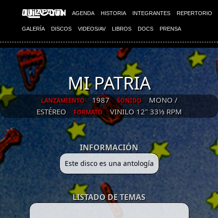
AGENDA
HISTORIA
INTEGRANTES
REPERTORIO
GALERÍA
DISCOS
VIDEOS/AV
LIBROS
DOCS
PRENSA
MI PATRIA
1987
MONO /
LANZAMIENTO
SONIDO
ESTÉREO
VINILO 12" 33⅓ RPM
FORMATO
INFORMACIÓN
Este disco es una antología
LISTADO DE TEMAS