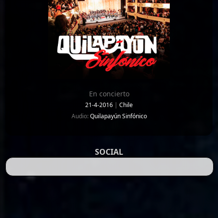
En concierto
21-4-2016
|
Chile
Audio:
Quilapayún Sinfónico
SOCIAL