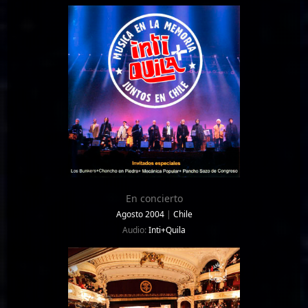
En concierto
Agosto 2004
|
Chile
Audio:
Inti+Quila