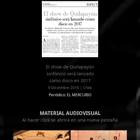
El show de Quilapayún
sinfónico será lanzado
como disco en 2017
9 Diciembre 2016 | Chile
Periódico: EL MERCURIO
MATERIAL AUDIOVISUAL
Al hacer click se abrirá en una nueva pestaña