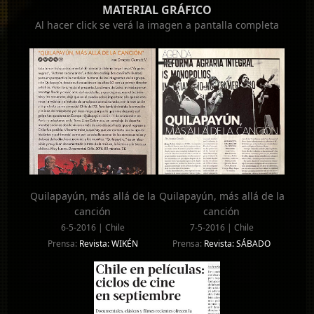
MATERIAL GRÁFICO
Al hacer click se verá la imagen a pantalla completa
Quilapayún, más allá de la
Quilapayún, más allá de la
canción
canción
6-5-2016 | Chile
7-5-2016 | Chile
Prensa:
Revista: WIKÉN
Prensa:
Revista: SÁBADO