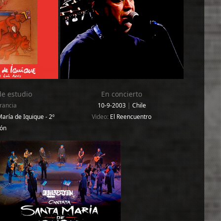
e estudio
En concierto
rancia
10-9-2003
|
Chile
aría de Iquique - 2º
Video:
El Reencuentro
ión