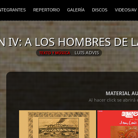
NTEGRANTES
REPERTORIO
GALERÍA
DISCOS
VIDEOS/AV
 IV: A LOS HOMBRES DE 
LUIS ADVIS
TEXTO Y MÚSICA
MATERIAL A
Al hacer click se abrir