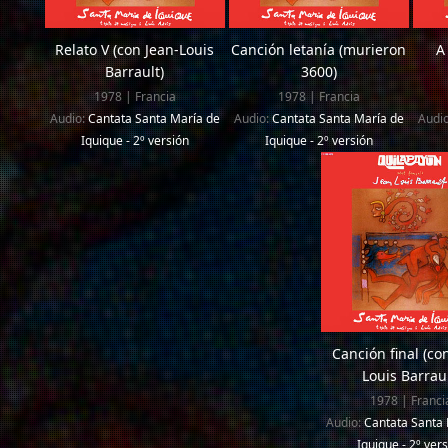
Relato V (con Jean-Louis
Canción letanía (murieron
A
Barrault)
3600)
1978 | Francia
1978 | Francia
Audio:
Cantata Santa María de
Audio:
Cantata Santa María de
Audi
Iquique - 2º versión
Iquique - 2º versión
Canción final (co
Louis Barraul
1978 | Franci
Audio:
Cantata Santa 
Iquique - 2º ver