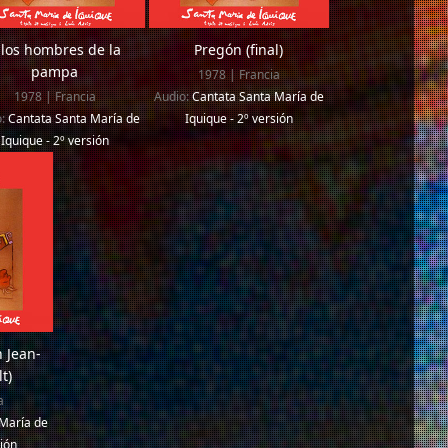
 los hombres de la
Pregón (final)
pampa
1978 | Francia
1978 | Francia
Audio:
Cantata Santa María de
o:
Cantata Santa María de
Iquique - 2º versión
Iquique - 2º versión
n Jean-
t)
a
María de
sión