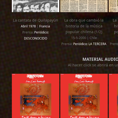
La cantata de Quilapayún
La obra que cambió la
La
historia de la música
hi
Abril 1978
|
Francia
popular chilena (1/2)
po
Prensa:
Periódico:
15-5-2000 | Chile
DESCONOCIDO
Prensa:
Periódico: LA TERCERA
Pren
MATERIAL AUDI
Al hacer click se abrirá en 