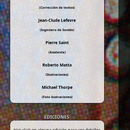
(Corrección de textos)
Jean-Clude Lefevre
(Ingeniero de Sonido)
Pierre Saint
(Asistente)
Roberto Matta
(Ilustraciones)
Michael Thorpe
(Foto ilustraciones)
EDICIONES
Haz click en alguna edición para ver detalles