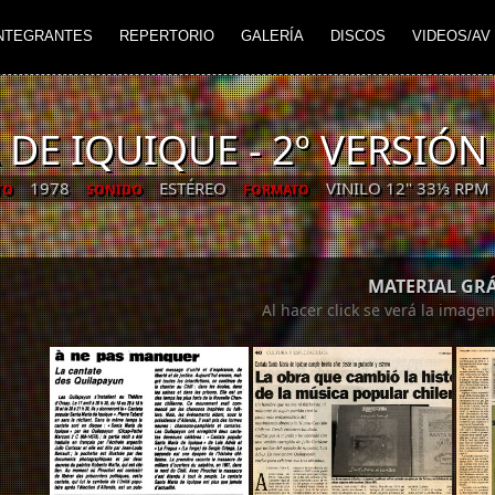
NTEGRANTES
REPERTORIO
GALERÍA
DISCOS
VIDEOS/AV
DE IQUIQUE - 2º VERSIÓN
1978
ESTÉREO
VINILO 12" 33⅓ RPM 
TO
SONIDO
FORMATO
MATERIAL GR
Al hacer click se verá la image