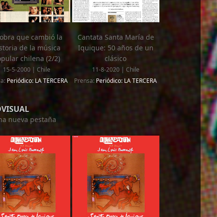
 obra que cambió la
Cantata Santa María de
storia de la música
Iquique: 50 años de un
pular chilena (2/2)
clásico
15-5-2000 | Chile
11-8-2020 | Chile
sa:
Periódico: LA TERCERA
Prensa:
Periódico: LA TERCERA
OVISUAL
una nueva pestaña