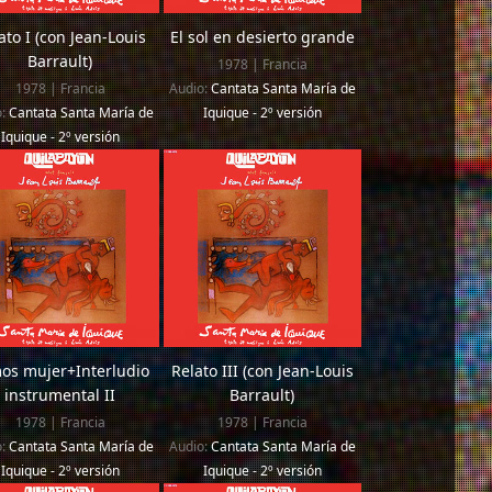
ato I (con Jean-Louis
El sol en desierto grande
Barrault)
1978 | Francia
1978 | Francia
Audio:
Cantata Santa María de
o:
Cantata Santa María de
Iquique - 2º versión
Iquique - 2º versión
os mujer+Interludio
Relato III (con Jean-Louis
instrumental II
Barrault)
1978 | Francia
1978 | Francia
o:
Cantata Santa María de
Audio:
Cantata Santa María de
Iquique - 2º versión
Iquique - 2º versión