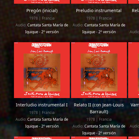
Pregón (inicial)
Preludio instrumental
Rel
1978 | Francia
1978 | Francia
Audio:
Cantata Santa María de
Audio:
Cantata Santa María de
Iquique - 2º versión
Iquique - 2º versión
Audi
Interludio instrumental I
Relato II (con Jean-Louis
Vam
Barrault)
1978 | Francia
Audio:
Cantata Santa María de
1978 | Francia
Iquique - 2º versión
Audio:
Cantata Santa María de
Audi
Iquique - 2º versión