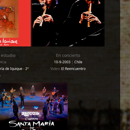
 estudio
En concierto
ncia
10-9-2003
|
Chile
ía de Iquique - 2º
Video:
El Reencuentro
n