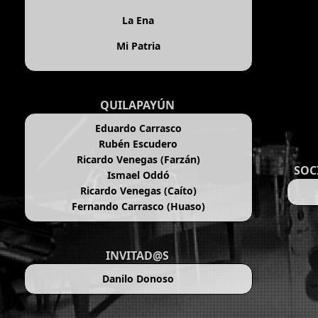
La Ena
Mi Patria
QUILAPAYÚN
Eduardo Carrasco
Rubén Escudero
Ricardo Venegas (Farzán)
SOC
Ismael Oddó
Ricardo Venegas (Caíto)
Fernando Carrasco (Huaso)
INVITAD@S
Danilo Donoso