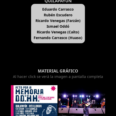
QUILAPAYÚN
Eduardo Carrasco
Rubén Escudero
Ricardo Venegas (Farzán)
Ismael Oddó
Ricardo Venegas (Caíto)
Fernando Carrasco (Huaso)
MATERIAL GRÁFICO
Al hacer click se verá la imagen a pantalla completa