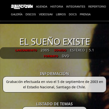
AGENDA
HISTORIA
INTEGRANTES
REPERTORIO
GALERÍA
DISCOS
VIDEOS/AV
LIBROS
DOCS
PRENSA
EL SUEÑO EXISTE
2005
ESTÉREO | 5.1
LANZAMIENTO
SONIDO
DVD
FORMATO
INFORMACIÓN
Grabación efectuada en vivo el 5 de septiembre de 2003 en
el Estadio Nacional, Santiago de Chile.
LISTADO DE TEMAS