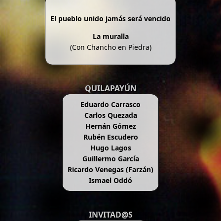
El pueblo unido jamás será vencido
La muralla
(Con Chancho en Piedra)
QUILAPAYÚN
Eduardo Carrasco
Carlos Quezada
Hernán Gómez
Rubén Escudero
Hugo Lagos
Guillermo García
Ricardo Venegas (Farzán)
Ismael Oddó
INVITAD@S