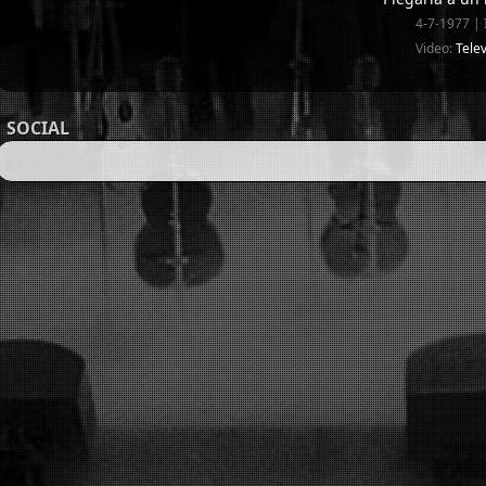
4-7-1977 | I
Video:
Telev
SOCIAL