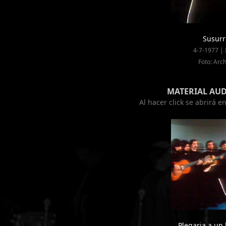
Susurr
4-7-1977 | I
Foto: Arch
MATERIAL AU
Al hacer click se abrirá 
Plegaria a un