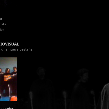
o
talia
ivo
DIOVISUAL
en una nueva pestaña
 labrador