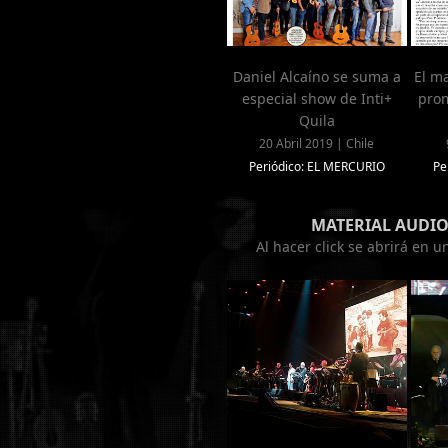
Daniel Alcaíno se suma a
El ma
especial show de Inti+
prom
Quila
20 Abril 2019 | Chile
Periódico: EL MERCURIO
Pe
MATERIAL AUDIO
Al hacer click se abrirá en 