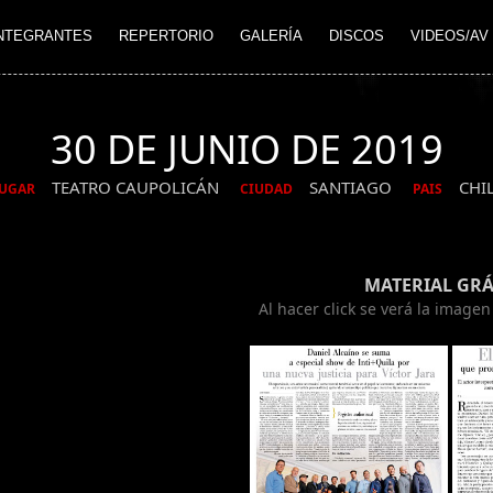
NTEGRANTES
REPERTORIO
GALERÍA
DISCOS
VIDEOS/AV
30 DE JUNIO DE 2019
TEATRO CAUPOLICÁN
SANTIAGO
CHI
UGAR
CIUDAD
PAIS
MATERIAL GRÁ
Al hacer click se verá la image