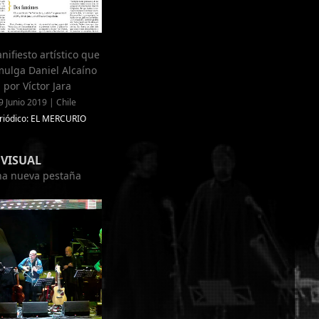
nifiesto artístico que
ulga Daniel Alcaíno
por Víctor Jara
9 Junio 2019 | Chile
riódico: EL MERCURIO
VISUAL
una nueva pestaña