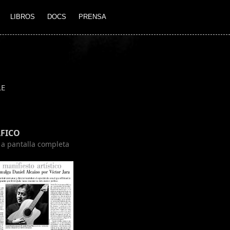
LIBROS
DOCS
PRENSA
LE
FICO
n a pantalla completa