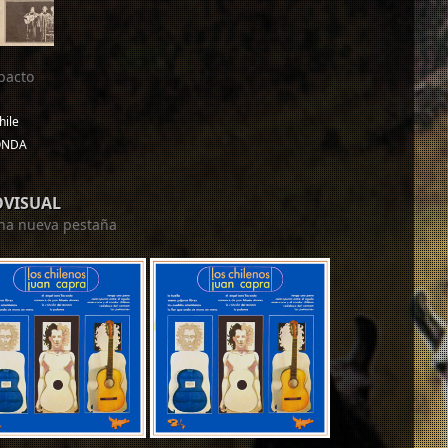
pacto
hile
 ONDA
OVISUAL
 una nueva pestaña