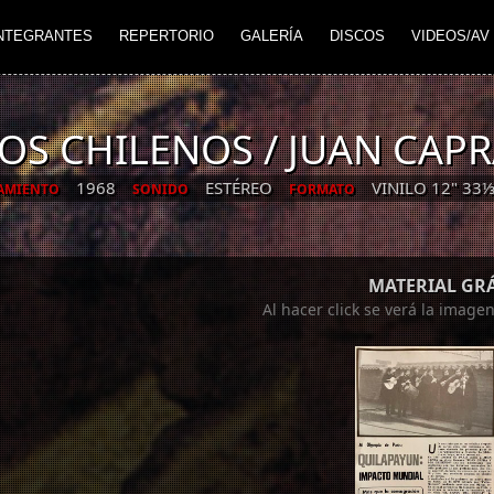
NTEGRANTES
REPERTORIO
GALERÍA
DISCOS
VIDEOS/AV
OS CHILENOS / JUAN CAP
1968
ESTÉREO
VINILO 12" 33
AMIENTO
SONIDO
FORMATO
MATERIAL GR
Al hacer click se verá la image