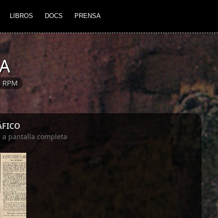
LIBROS
DOCS
PRENSA
RA
⅓ RPM
ÁFICO
n a pantalla completa