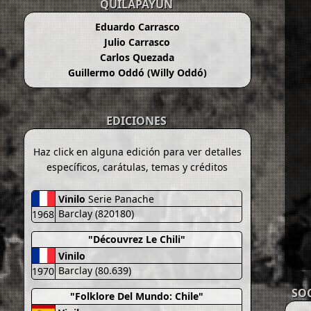
QUILAPAYÚN
Eduardo Carrasco
Julio Carrasco
Carlos Quezada
Guillermo Oddó (Willy Oddó)
EDICIONES
Haz click en alguna edición para ver detalles
específicos, carátulas, temas y créditos
Vinilo
Serie Panache
Barclay (820180)
1968
"Découvrez Le Chili"
Vinilo
Barclay (80.639)
1970
SO
"Folklore Del Mundo: Chile"