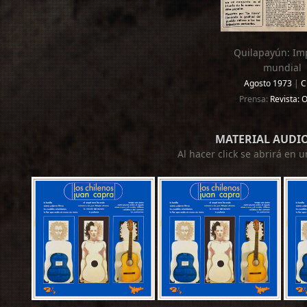
Quilapayún: Im
mundial
Agosto 1973
|
C
Prensa:
Revista:
MATERIAL AUDI
Al hacer click se abrirá en