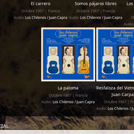
El carrero
Somos pájaros libres
Los
Octubre 1967 | Francia
Octubre 1967 | Francia
Audio:
Los Chilenos / Juan Capra
Audio:
Los Chilenos / Juan Capra
O
Audio
La paloma
Resfaloza del Viet
Juan Carpa
Octubre 1967 | Francia
Audio:
Los Chilenos / Juan Capra
Octubre 1967 | Fr
Audio:
Los Chilenos / 
CIAL