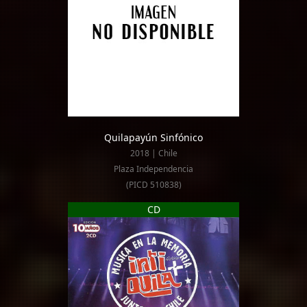
Quilapayún Sinfónico
2018 | Chile
Plaza Independencia
(PICD 510838)
CD