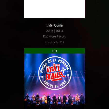
Inti+Quila
2006 | Italia
D.V. More Record
(CD DV 6931)
CD