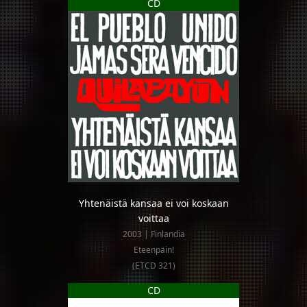
CD
Yhtenäistä kansaa ei voi koskaan
voittaa
2003 | Finlandia
Eteenpäin!
(ETCD 321)
CD