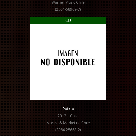
Warner Music Chile
(2564-68969-7)
CD
Patria
2012 | Chile
Música & Marketing Chile
(3984 25668-2)