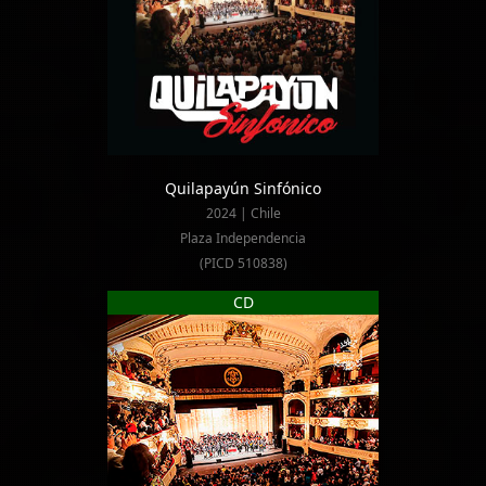
Quilapayún Sinfónico
2024 | Chile
Plaza Independencia
(PICD 510838)
CD