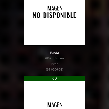
Basta
2002 | España
Picap
(91 0206-03)
CD