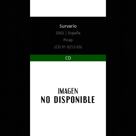
Survarío
2002 | España
Picap
(CD 91 0212-03)
CD