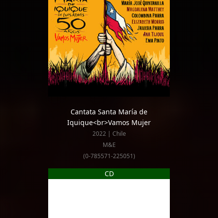
Cantata Santa María de
Iquique<br>Vamos Mujer
2022 | Chile
M&E
(0-785571-225051)
CD