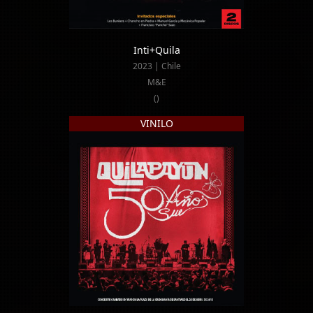
Inti+Quila
2023 | Chile
M&E
()
VINILO