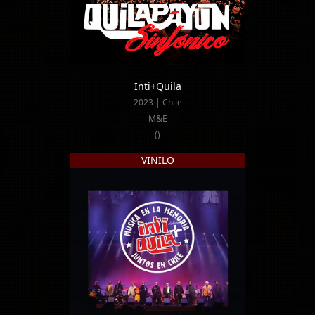
Inti+Quila
2023 | Chile
M&E
()
VINILO