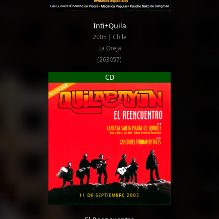
Inti+Quila
2005 | Chile
La Oreja
(263057)
CD