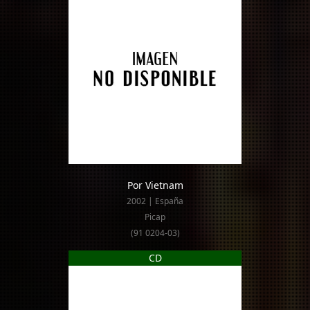
Por Vietnam
2002 | España
Picap
(91 0204-03)
CD