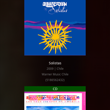
Solistas
2009 | Chile
Warner Music Chile
(5186562432)
CD