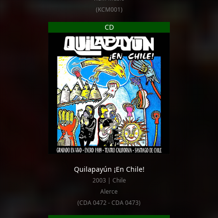
(KCM001)
CD
Quilapayún ¡En Chile!
2003 | Chile
Alerce
(CDA 0472 - CDA 0473)