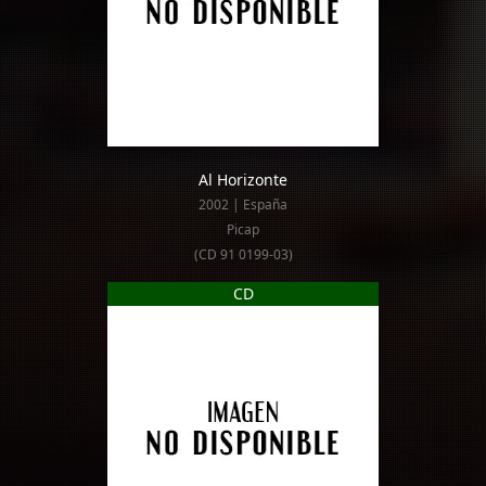
Al Horizonte
2002 | España
Picap
(CD 91 0199-03)
CD