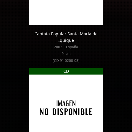
Cantata Popular Santa María de
Iquique
2002 | España
Picap
(CD 91 0200-03)
CD