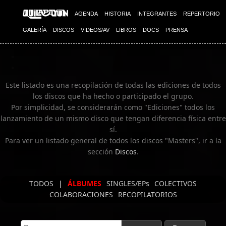
Imagen 02
AGENDA
HISTORIA
INTEGRANTES
REPERTORIO
GALERÍA
DISCOS
VIDEOS/AV
LIBROS
DOCS
PRENSA
Este listado es una recopilación de todas las ediciones de todos
los discos que ha hecho o participado el grupo.
Por simplicidad, se considerarán como "Ediciones" todos los
lanzamiento de un mismo disco que tengan diferencia física entre
sí.
Para ver un listado general de todos los discos "Masters", ir a la
sección
Discos
.
TODOS
|
ÁLBUMES
SINGLES/EPs
COLECTIVOS
COLABORACIONES
RECOPILATORIOS