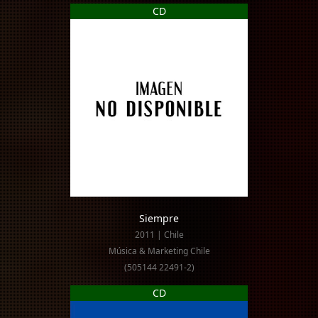
CD
Siempre
2011 | Chile
Música & Marketing Chile
(505144 22491-2)
CD