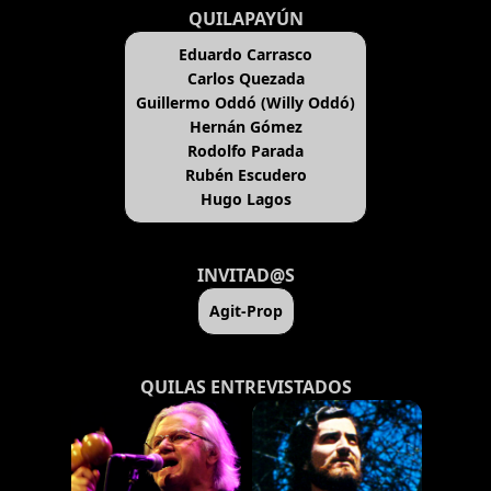
QUILAPAYÚN
Eduardo Carrasco
Carlos Quezada
Guillermo Oddó (Willy Oddó)
Hernán Gómez
Rodolfo Parada
Rubén Escudero
Hugo Lagos
INVITAD@S
Agit-Prop
QUILAS ENTREVISTADOS