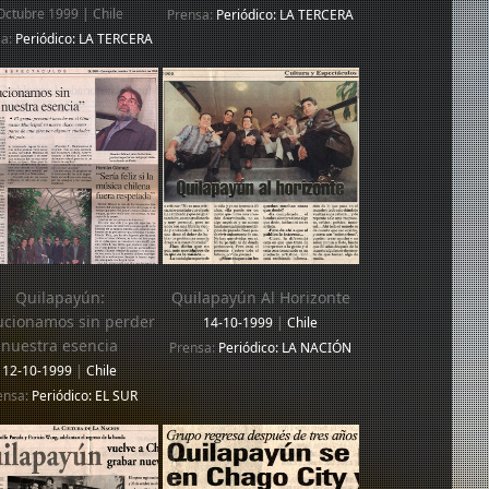
Octubre 1999 | Chile
Prensa:
Periódico: LA TERCERA
sa:
Periódico: LA TERCERA
Quilapayún:
Quilapayún Al Horizonte
ucionamos sin perder
14-10-1999
|
Chile
nuestra esencia
Prensa:
Periódico: LA NACIÓN
12-10-1999
|
Chile
ensa:
Periódico: EL SUR