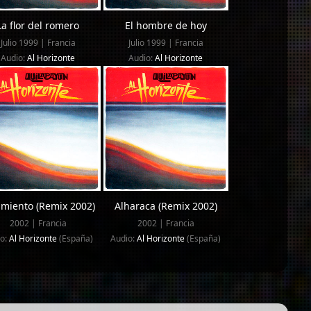
La flor del romero
El hombre de hoy
Julio 1999 | Francia
Julio 1999 | Francia
Audio:
Al Horizonte
Audio:
Al Horizonte
imiento (Remix 2002)
Alharaca (Remix 2002)
2002 | Francia
2002 | Francia
io:
Al Horizonte
(España)
Audio:
Al Horizonte
(España)