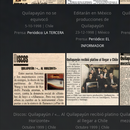
Quilapayún no se
Editarán en México
Qui
equivocó
producciones de
Quilapayún
5-10-1998 | Chile
23-12-1998 | México
Prensa:
Periódico: LA TERCERA
Pren
Prensa:
Periódico: EL
INFORMADOR
Discos: Quilapayún / «... Al
Quilapayún recibió platino
Quil
Horizonte»
al llegar a Chile
mezcl
Octubre 1999 | Chile
Octubre 1999 | Chile