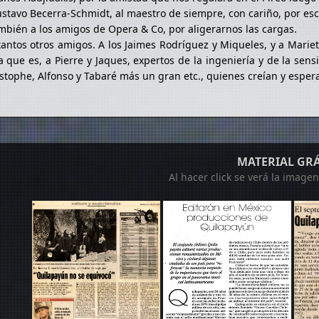
stavo Becerra-Schmidt, al maestro de siempre, con cariño, por es
mbién a los amigos de Opera & Co, por aligerarnos las cargas.
tantos otros amigos. A los Jaimes Rodríguez y Miqueles, y a Mariet
 que es, a Pierre y Jaques, expertos de la ingeniería y de la sensi
stophe, Alfonso y Tabaré más un gran etc., quienes creían y espe
MATERIAL GR
Al hacer click se verá la image