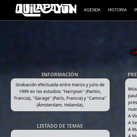
AGENDA
HISTORIA
I
L
INFORMACIÓN
PR
Grabación efectuada entre marzo y julio de
Mús
1999 en los estudios "Harryson" (Pantin,
paul
Francia), "Garage" (París, Francia) y "Camina"
pres
(Ámsterdam, Holanda).
nues
A Ví
A Se
LISTADO DE TEMAS
A Ma
A Ma