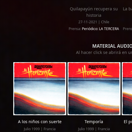
Quilapayún recupera su
La b
historia
27-11-2021 | Chile
Prensa:
Periódico: LA TERCERA
Pren
MATERIAL AUDI
Al hacer click se abrirá en 
A los niños con suerte
Temporía
El p
Julio 1999 | Francia
Julio 1999 | Francia