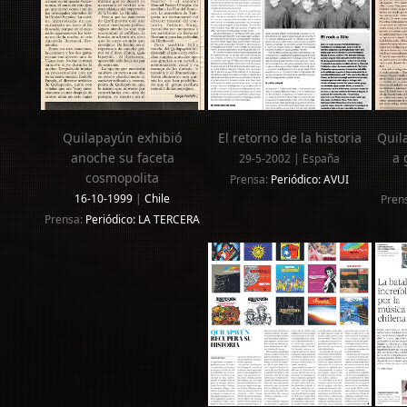
Quilapayún exhibió
El retorno de la historia
Quil
anoche su faceta
a 
29-5-2002 | España
cosmopolita
Prensa:
Periódico: AVUI
16-10-1999
|
Chile
Pren
Prensa:
Periódico: LA TERCERA