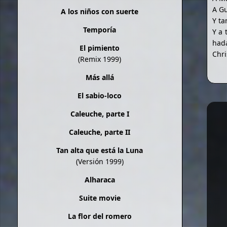
A Gu
A los niños con suerte
Y ta
Temporía
Y a 
hada
El pimiento
Chri
(Remix 1999)
Más allá
El sabio-loco
Caleuche, parte I
Caleuche, parte II
Tan alta que está la Luna
(Versión 1999)
Alharaca
Suite movie
La flor del romero