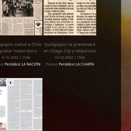
apayún vuelve a Chile
Quilapayún se presentará
grabar nuevo disco
en Chago City y Valparaíso
4-10-2002 | Chile
10-10-2002 | Chile
sa:
Periódico: LA NACIÓN
Prensa:
Periódico: LA CUARTA