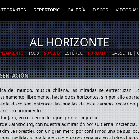
NTEGRANTES
REPERTORIO
GALERÍA
DISCOS
VIDEOS/AV
AL HORIZONTE
1999
ESTÉREO
CASSETTE | 
ANZAMIENTO
SONIDO
FORMATO
ESENTACIÓN
ica del mundo, música chilena, las miradas se entrecruzan. L
atinamente, libremente, hacia otros horizontes, sin por ello apart
ente disco son entonces las huellas de este camino, recorrido 
tro reconocimiento.
ctor Jara, en recuerdo de aquel primer impulso.
rge Gainsbourg, con nuestra admiración por su tierna insolencia.
xim Le Forestier, con un gran merci por confiarnos una de sus loc
nos Hadjidakis, por la amistad que nos regalara en el Pireo luego 