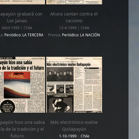
lapayún grabará con
Ahora cantan contra el
Los Jaivas
racismo
Abril 1999 | Chile
12-4-1999 | Chile
sa:
Periódico: LA TERCERA
Prensa:
Periódico: LA NACIÓN
apayún hizo una sabia
Más electrónico vuelve
a de la tradición y el
Quilapayún
futuro
1-10-1999
|
Chile