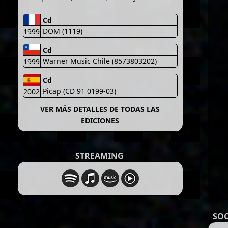
Cd
DOM (1119)
1999
Cd
Warner Music Chile (8573803202)
1999
Cd
Picap (CD 91 0199-03)
2002
VER MÁS DETALLES DE TODAS LAS
EDICIONES
STREAMING
SOC