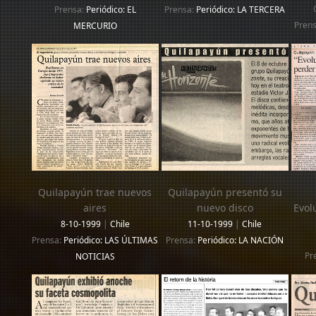
Prensa:
Periódico: EL
Prensa:
Periódico: LA TERCERA
Pren
MERCURIO
Quilapayún trae nuevos
Quilapayún presentó su
aires
nuevo disco
Evol
8-10-1999
|
Chile
11-10-1999
|
Chile
Prensa:
Periódico: LAS ÚLTIMAS
Prensa:
Periódico: LA NACIÓN
Pr
NOTICIAS