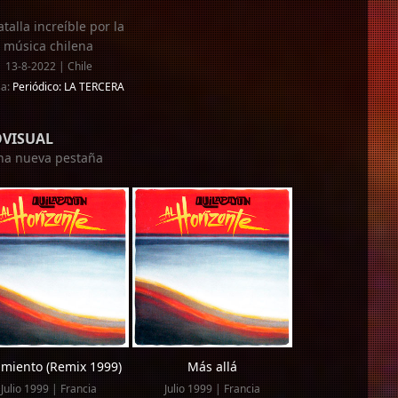
atalla increíble por la
música chilena
13-8-2022 | Chile
sa:
Periódico: LA TERCERA
OVISUAL
una nueva pestaña
imiento (Remix 1999)
Más allá
Julio 1999 | Francia
Julio 1999 | Francia