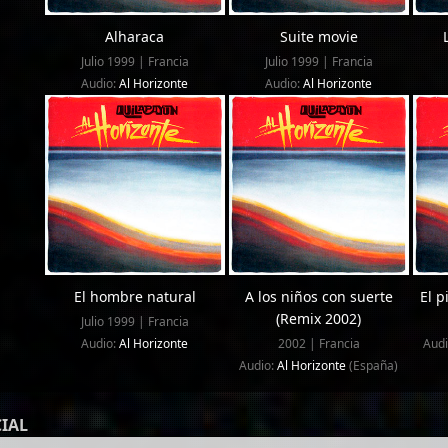
Alharaca
Suite movie
Julio 1999 | Francia
Julio 1999 | Francia
Audio:
Al Horizonte
Audio:
Al Horizonte
El hombre natural
A los niños con suerte
El p
(Remix 2002)
Julio 1999 | Francia
Audio:
Al Horizonte
2002 | Francia
Aud
Audio:
Al Horizonte
(España)
IAL