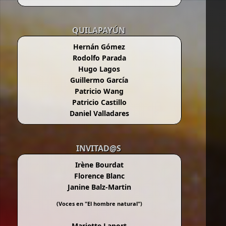
QUILAPAYÚN
Hernán Gómez
Rodolfo Parada
Hugo Lagos
Guillermo García
Patricio Wang
Patricio Castillo
Daniel Valladares
INVITAD@S
Irène Bourdat
Florence Blanc
Janine Balz-Martin
(Voces en "
El hombre natural
")
Mariette Laport