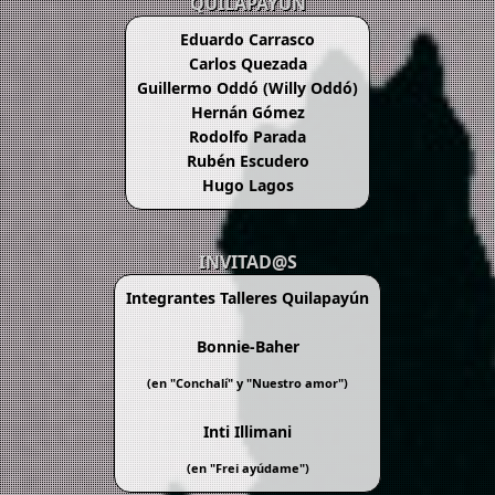
QUILAPAYÚN
Eduardo Carrasco
Carlos Quezada
Guillermo Oddó (Willy Oddó)
Hernán Gómez
Rodolfo Parada
Rubén Escudero
Hugo Lagos
INVITAD@S
Integrantes Talleres Quilapayún
Bonnie-Baher
(en "
Conchalí
" y "
Nuestro amor
")
Inti Illimani
(en "
Frei ayúdame
")