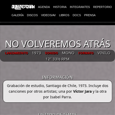
AGENDA
HISTORIA
INTEGRANTES
REPERTORIO
GALERÍA
DISCOS
VIDEOS/AV
LIBROS
DOCS
PRENSA
NO VOLVEREMOS ATRÁS
1973
MONO
VINILO
LANZAMIENTO
SONIDO
FORMATO
12" 33⅓ RPM
INFORMACIÓN
Grabación de estudio, Santiago de Chile, 1973. Incluye dos
canciones por otros artistas; una por
Víctor Jara
y la otra
por Isabel Parra.
LISTADO DE TEMAS