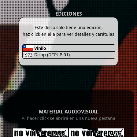
EDICIONES
Este disco solo tiene una edición,
haz click en ella para ver detalles y carátulas
Vinilo
Dicap (DCPUP-01)
1973
MATERIAL AUDIOVISUAL
Al hacer click se abrirá en una nueva pestaña