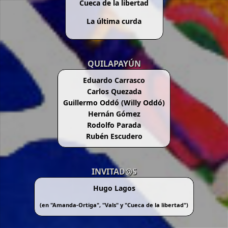
Cueca de la libertad
La última curda
QUILAPAYÚN
Eduardo Carrasco
Carlos Quezada
Guillermo Oddó (Willy Oddó)
Hernán Gómez
Rodolfo Parada
Rubén Escudero
INVITAD@S
Hugo Lagos
(en "
Amanda-Ortiga
", "
Vals
" y "
Cueca de la libertad
")