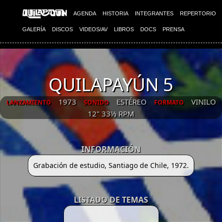
AGENDA
HISTORIA
INTEGRANTES
REPERTORIO
GALERÍA
DISCOS
VIDEOS/AV
LIBROS
DOCS
PRENSA
QUILAPAYÚN 5
1973
ESTÉREO
VINILO
LANZAMIENTO
SONIDO
FORMATO
12" 33⅓ RPM
INFORMACIÓN
Grabación de estudio, Santiago de Chile, 1972.
LISTADO DE TEMAS