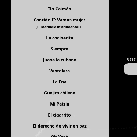
Tío Caimán
Canción II: Vamos mujer
(+
Interludio instrumental II
)
La cocinerita
Siempre
SOC
Juana la cubana
Ventolera
La Ena
Guajira chilena
Mi Patria
El cigarrito
El derecho de vivir en paz
Oh Yeah