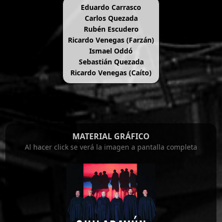
Eduardo Carrasco
Carlos Quezada
Rubén Escudero
Ricardo Venegas (Farzán)
Ismael Oddó
Sebastián Quezada
Ricardo Venegas (Caíto)
MATERIAL GRÁFICO
Al hacer click se verá la imagen a pantalla completa