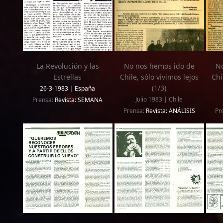
La Revolución y las
No nos hemos ido de
No
Estrellas
Chile, sólo vivimos lejos
Chi
(1/3)
26-3-1983
|
España
Julio 1983 | Chile
Prensa:
Revista: SEMANA
Prensa:
Revista: ANÁLISIS
Pr