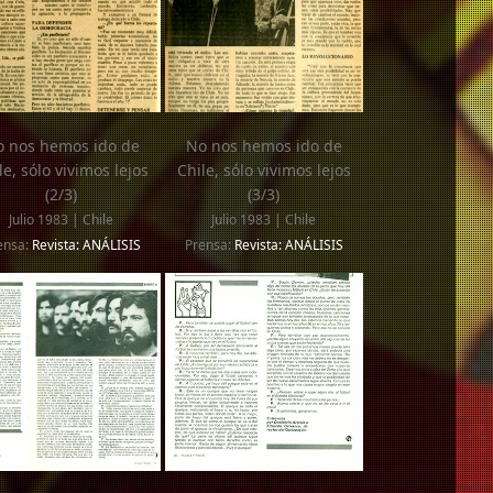
 nos hemos ido de
No nos hemos ido de
le, sólo vivimos lejos
Chile, sólo vivimos lejos
(2/3)
(3/3)
Julio 1983 | Chile
Julio 1983 | Chile
ensa:
Revista: ANÁLISIS
Prensa:
Revista: ANÁLISIS