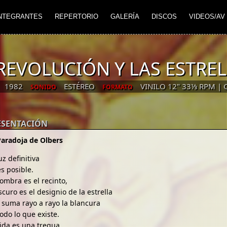
NTEGRANTES
REPERTORIO
GALERÍA
DISCOS
VIDEOS/AV
REVOLUCIÓN Y LAS ESTRE
1982
ESTÉREO
VINILO 12" 33⅓ RPM | 
SONIDO
FORMATO
ESENTACIÓN
Paradoja de Olbers
uz definitiva
s posible.
ombra es el recinto,
scuro es el designio de la estrella
 suma rayo a rayo la blancura
odo lo que existe.
vida es una tregua