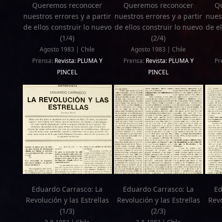
Queremos reconocer
Queremos reconocer
Q
nuestros errores y a partir
nuestros errores y a partir
nuest
de ellos construir lo nuevo
de ellos construir lo nuevo
de el
(1/4)
(2/4)
Agosto 1983 | Chile
Agosto 1983 | Chile
Prensa:
Revista: PLUMA Y
Prensa:
Revista: PLUMA Y
Pr
PINCEL
PINCEL
Eduardo Carrasco: La
Eduardo Carrasco: La
Ed
Revolución y las Estrellas
Revolución y las Estrellas
Revo
(1/3)
(2/3)