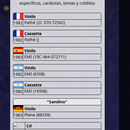
específicos, carátulas, temas y créditos
Vinilo
Pathé (2C 070-72562)
1982
Cassette
Pathé ()
1982
Vinilo
EMI (10C 064-072711)
1983
Vinilo
EMI (6508)
1982
Cassette
EMI (16508)
1982
"Sandino"
Vinilo
Pläne (88339)
1983
Cd