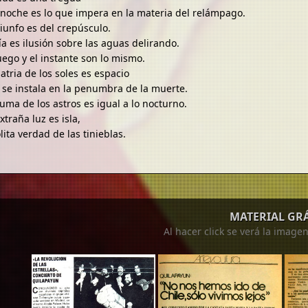
a noche es lo que impera en la materia del relámpago.
riunfo es del crepúsculo.
ía es ilusión sobre las aguas delirando.
uego y el instante son lo mismo.
atria de los soles es espacio
 se instala en la penumbra de la muerte.
uma de los astros es igual a lo nocturno.
xtraña luz es isla,
lita verdad de las tinieblas.
MATERIAL GR
Al hacer click se verá la image