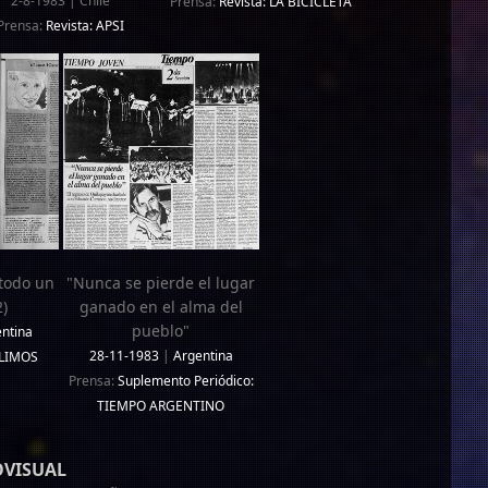
2-8-1983 | Chile
Prensa:
Revista: LA BICICLETA
Prensa:
Revista: APSI
 todo un
"Nunca se pierde el lugar
)
ganado en el alma del
pueblo"
ntina
28-11-1983
|
Argentina
ALIMOS
Prensa:
Suplemento Periódico:
TIEMPO ARGENTINO
OVISUAL