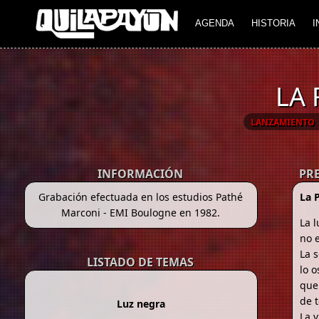
AGENDA
HISTORIA
I
LA 
LANZAMIENTO
INFORMACIÓN
PR
Grabación efectuada en los estudios Pathé
La 
Marconi - EMI Boulogne en 1982.
La l
no e
La s
LISTADO DE TEMAS
lo o
que
de t
Luz negra
La 