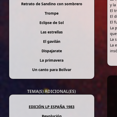
Retrato de Sandino con sombrero
y l
El t
Trompe
El d
El f
Eclipse de Sol
La p
Las estrellas
que
La s
El gavilán
La e
Dispajarate
insó
La primavera
Un canto para Bolívar
TEMA(S) ADICIONAL(ES)
EDICIÓN LP ESPAÑA 1983
Revolución